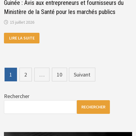
Guinée : Avis aux entrepreneurs et fournisseurs du
Ministère de la Santé pour les marchés publics
15 juillet 2026
GUINÉE
LIRE LA SUITE
:
AVIS
AUX
ENTREPRENEURS
ET
FOURNISSEURS
DU
MINISTÈRE
Pagination
DE
1
2
…
10
Suivant
LA
des
SANTÉ
POUR
LES
publications
MARCHÉS
Rechercher
PUBLICS
RECHERCHER