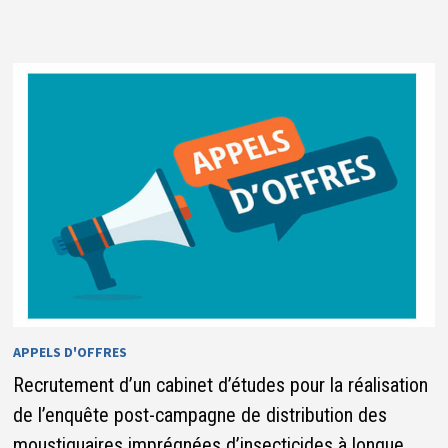
RECRUTEMENT
D’UN
CABINET
POUR
L’APPUI
À
LA
MISE
EN
ŒUVRE
DU
COMPACT
NUMÉRIQUE
ET
L’IA
APPELS D'OFFRES
Recrutement d’un cabinet d’études pour la réalisation
de l’enquête post-campagne de distribution des
moustiquaires imprégnées d’insecticides à longue