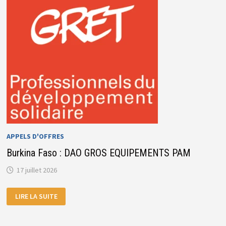
DE
LA
CAN
(2028,
2032
ET
2036)
APPELS D'OFFRES
Burkina Faso : DAO GROS EQUIPEMENTS PAM
17 juillet 2026
BURKINA
LIRE LA SUITE
FASO
:
DAO
GROS