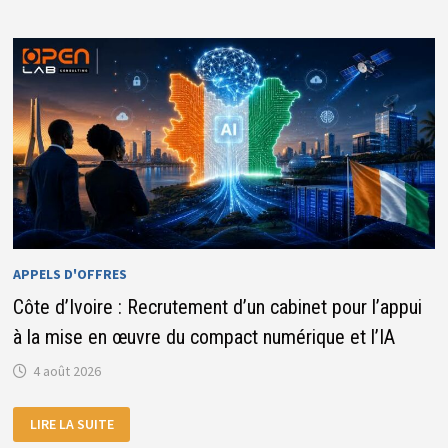
(04)
VEDETTES,
D’UN
PONTON
ET
D’UN
BÂTIMENT
MODULAIRE
APPELS D'OFFRES
Côte d’Ivoire : Recrutement d’un cabinet pour l’appui
à la mise en œuvre du compact numérique et l’IA
4 août 2026
CÔTE
LIRE LA SUITE
D’IVOIRE
: