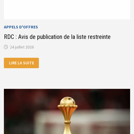
APPELS D'OFFRES
RDC : Avis de publication de la liste restreinte
24 juillet 2026
RDC
LIRE LA SUITE
:
AVIS
DE
PUBLICATION
DE
LA
LISTE
RESTREINTE