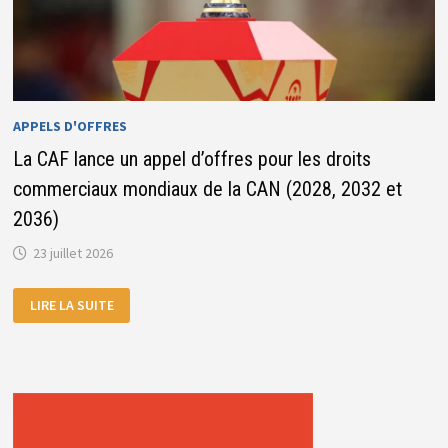
APPELS D'OFFRES
La CAF lance un appel d’offres pour les droits
commerciaux mondiaux de la CAN (2028, 2032 et
2036)
23 juillet 2026
LA
LIRE LA SUITE
CAF
LANCE
UN
APPEL
D’OFFRES
POUR
LES
DROITS
COMMERCIAUX
MONDIAUX