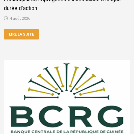
durée d’action
4 août 2026
RECRUTEMENT
LIRE LA SUITE
D’UN
CABINET
D’ÉTUDES
POUR
LA
RÉALISATION
DE
L’ENQUÊTE
POST-
CAMPAGNE
DE
DISTRIBUTION
DES
MOUSTIQUAIRES
IMPRÉGNÉES
D’INSECTICIDES
À
LONGUE
DURÉE
D’ACTION