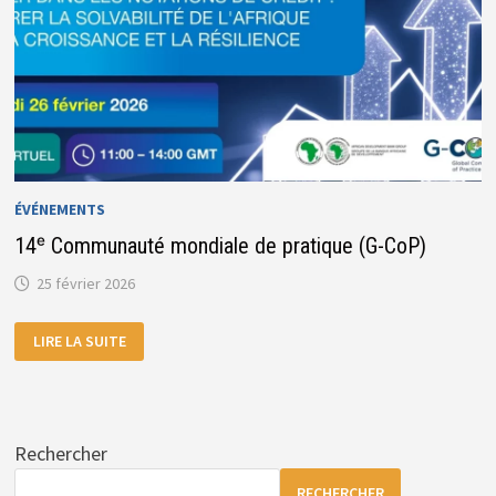
ÉVÉNEMENTS
14ᵉ Communauté mondiale de pratique (G-CoP)
25 février 2026
14ᵉ
LIRE LA SUITE
COMMUNAUTÉ
MONDIALE
DE
PRATIQUE
(G-
COP)
Rechercher
RECHERCHER