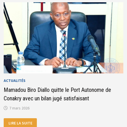
DONNÉES
POUR
RENFORCER
LEUR
COMPÉTITIVITÉ
ET
LEUR
CAPACITÉ
D’INVESTISSEMENT
ACTUALITÉS
Mamadou Biro Diallo quitte le Port Autonome de
Conakry avec un bilan jugé satisfaisant
7 mars 2026
MAMADOU
LIRE LA SUITE
BIRO