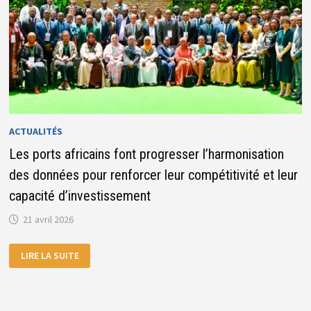
ACTUALITÉS
Les ports africains font progresser l’harmonisation
des données pour renforcer leur compétitivité et leur
capacité d’investissement
21 avril 2026
LES
LIRE LA SUITE
PORTS
AFRICAINS
FONT
PROGRESSER
L’HARMONISATION
DES