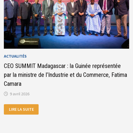
ACTUALITÉS
CEO SUMMIT Madagascar : la Guinée représentée
par la ministre de l’Industrie et du Commerce, Fatima
Camara
9 avril 2026
CEO
LIRE LA SUITE
SUMMIT
MADAGASCAR
:
LA
GUINÉE
REPRÉSENTÉE