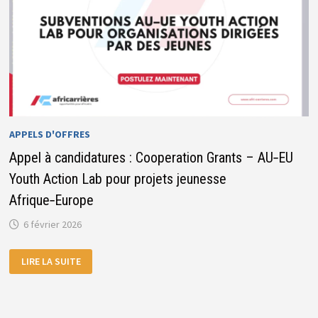
APPELS D'OFFRES
Appel à candidatures : Cooperation Grants – AU‑EU
Youth Action Lab pour projets jeunesse
Afrique‑Europe
6 février 2026
APPEL
LIRE LA SUITE
À
CANDIDATURES
:
COOPERATION
GRANTS
–