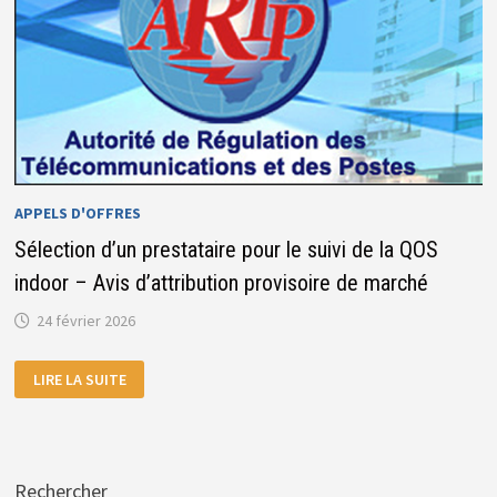
APPELS D'OFFRES
Sélection d’un prestataire pour le suivi de la QOS
indoor – Avis d’attribution provisoire de marché
24 février 2026
SÉLECTION
LIRE LA SUITE
D’UN
PRESTATAIRE
POUR
LE
SUIVI
DE
LA
Rechercher
QOS