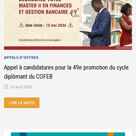
APPELS D'OFFRES
Appel à candidatures pour la 49e promotion du cycle
diplômant du COFEB
10 avril 2026
APPEL
LIRE LA SUITE
À
CANDIDATURES
POUR
LA
49E
PROMOTION
DU
CYCLE