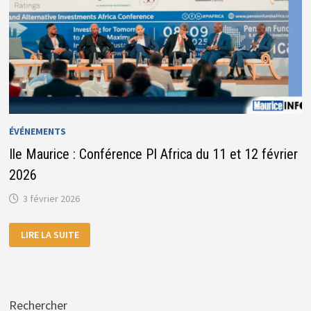
ÉVÉNEMENTS
Ile Maurice : Conférence PI Africa du 11 et 12 février
2026
3 février 2026
ILE
LIRE LA SUITE
MAURICE
:
CONFÉRENCE
PI
AFRICA
DU
11
Rechercher
ET