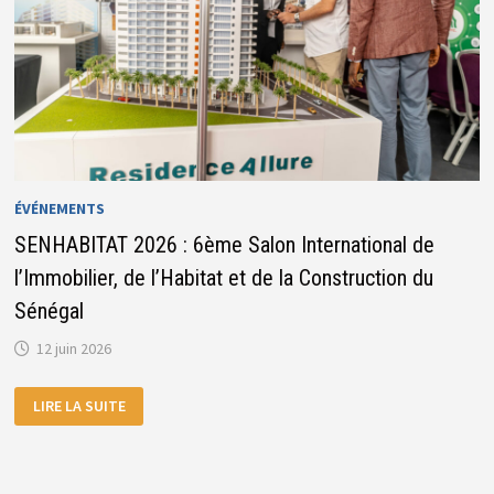
ÉVÉNEMENTS
SENHABITAT 2026 : 6ème Salon International de
l’Immobilier, de l’Habitat et de la Construction du
Sénégal
12 juin 2026
SENHABITAT
LIRE LA SUITE
2026
:
6ÈME
SALON
INTERNATIONAL
DE