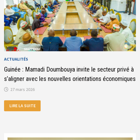
ACTUALITÉS
Guinée : Mamadi Doumbouya invite le secteur privé à
s’aligner avec les nouvelles orientations économiques
27 mars 2026
GUINÉE :
LIRE LA SUITE
MAMADI
DOUMBOUYA
INVITE
LE
SECTEUR
PRIVÉ
À
S’ALIGNER