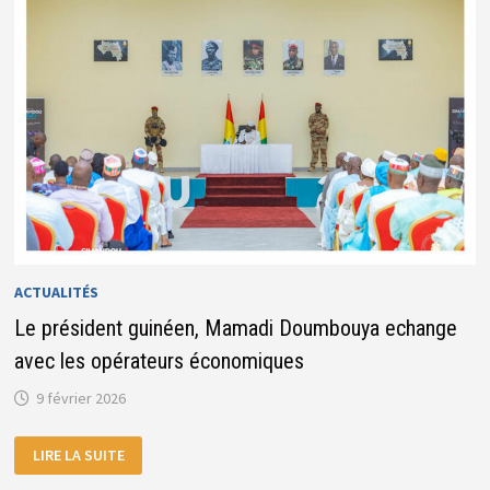
AVEC
LES
NOUVELLES
ORIENTATIONS
ÉCONOMIQUES
ACTUALITÉS
Le président guinéen, Mamadi Doumbouya echange
avec les opérateurs économiques
9 février 2026
LE
LIRE LA SUITE
PRÉSIDENT
GUINÉEN,