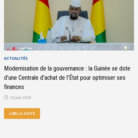
ACTUALITÉS
Modernisation de la gouvernance : la Guinée se dote
d’une Centrale d’achat de l’État pour optimiser ses
finances
10 juin 2026
MODERNISATION
LIRE LA SUITE
DE
LA
GOUVERNANCE
:
LA
GUINÉE