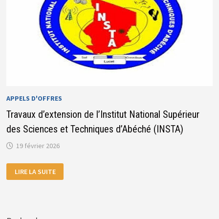
APPELS D'OFFRES
Travaux d’extension de l’Institut National Supérieur
des Sciences et Techniques d’Abéché (INSTA)
19 février 2026
TRAVAUX
LIRE LA SUITE
D’EXTENSION
DE
L’INSTITUT
NATIONAL
SUPÉRIEUR
DES
SCIENCES