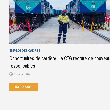
EMPLOI DES CADRES
Opportunités de carrière : la CTG recrute de nouvea
responsables
1 juillet 2026
OPPORTUNITÉS
LIRE LA SUITE
DE
CARRIÈRE
:
LA
CTG
RECRUTE
DE