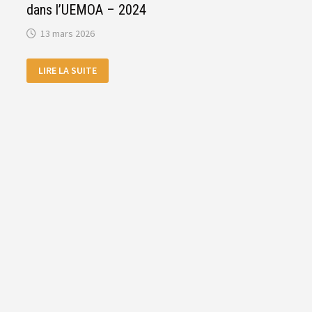
dans l’UEMOA – 2024
13 mars 2026
RAPPORT
LIRE LA SUITE
ANNUEL
SUR
LES
SERVICES
FINANCIERS
NUMÉRIQUES
DANS
L’UEMOA
–
2024