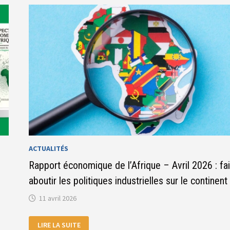
«
PERSPECTIVES
ÉCONOMIQUES
RÉGIONALES
2026
»
ET
LES
RAPPORTS
PAYS
ACTUALITÉS
Rapport économique de l’Afrique – Avril 2026 : fa
aboutir les politiques industrielles sur le continent
11 avril 2026
RAPPORT
LIRE LA SUITE
ÉCONOMIQUE