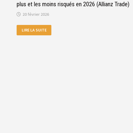
plus et les moins risqués en 2026 (Allianz Trade)
20 février 2026
NON-
LIRE LA SUITE
PAIEMENT
DES
ENTREPRISES :
LES
PAYS
AFRICAINS
LES
PLUS
ET
LES
MOINS
RISQUÉS
EN
2026
(ALLIANZ
TRADE)