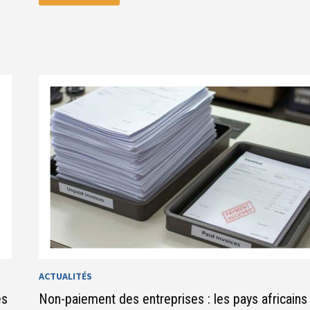
DE
L’AFRIQUE
–
AVRIL
2026
:
FAIRE
ABOUTIR
LES
POLITIQUES
INDUSTRIELLES
SUR
LE
CONTINENT
ACTUALITÉS
es
Non-paiement des entreprises : les pays africains