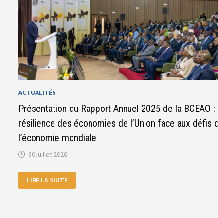
ACTUALITÉS
Présentation du Rapport Annuel 2025 de la BCEAO : 
résilience des économies de l’Union face aux défis 
l’économie mondiale
30 juillet 2026
PRÉSENTATION
LIRE LA SUITE
DU
RAPPORT
ANNUEL
2025
DE
LA