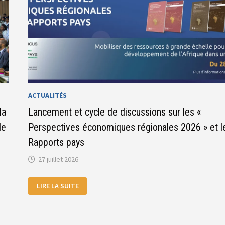
ACTUALITÉS
la
Lancement et cycle de discussions sur les «
de
Perspectives économiques régionales 2026 » et l
Rapports pays
27 juillet 2026
LANCEMENT
LIRE LA SUITE
ET
CYCLE
DE
DISCUSSIONS
SUR
LES