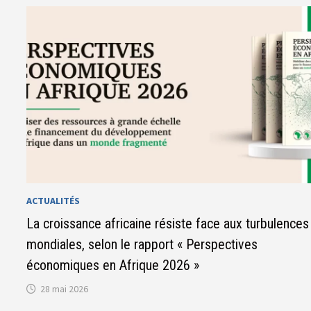
BCEAO
:
LA
RÉSILIENCE
DES
ÉCONOMIES
DE
L’UNION
FACE
AUX
DÉFIS
DE
L’ÉCONOMIE
MONDIALE
ACTUALITÉS
La croissance africaine résiste face aux turbulences
mondiales, selon le rapport « Perspectives
économiques en Afrique 2026 »
28 mai 2026