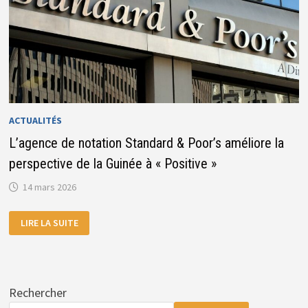
ACTUALITÉS
L’agence de notation Standard & Poor’s améliore la
perspective de la Guinée à « Positive »
14 mars 2026
L’AGENCE
LIRE LA SUITE
DE
NOTATION
STANDARD
&
POOR’S
AMÉLIORE
LA
Rechercher
PERSPECTIVE
DE