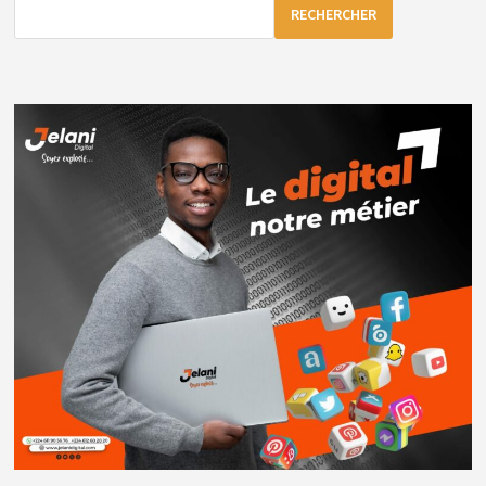
LA
RECHERCHER
GUINÉE
À
«
POSITIVE
»