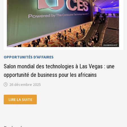
OPPORTUNITÉS D'AFFAIRES
Salon mondial des technologies à Las Vegas : une
opportunité de business pour les africains
26 décembre 2025
SALON
LIRE LA SUITE
MONDIAL
DES
TECHNOLOGIES
À
LAS
VEGAS
: