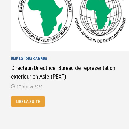
EMPLOI DES CADRES
Directeur/Directrice, Bureau de représentation
extérieur en Asie (PEXT)
17 février 2026
DIRECTEUR/DIRECTRICE,
LIRE LA SUITE
BUREAU
DE
REPRÉSENTATION
EXTÉRIEUR
EN
ASIE
(PEXT)