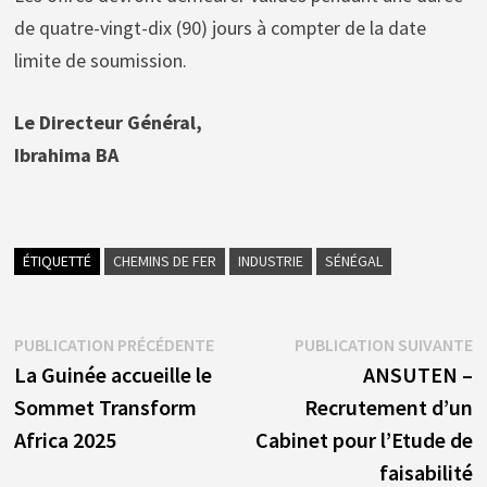
de quatre-vingt-dix (90) jours à compter de la date
limite de soumission.
Le Directeur Général,
Ibrahima BA
ÉTIQUETTÉ
CHEMINS DE FER
INDUSTRIE
SÉNÉGAL
Navigation
Publication
P
PUBLICATION PRÉCÉDENTE
PUBLICATION SUIVANTE
précédente :
s
La Guinée accueille le
ANSUTEN –
de
Sommet Transform
Recrutement d’un
l’article
Africa 2025
Cabinet pour l’Etude de
faisabilité