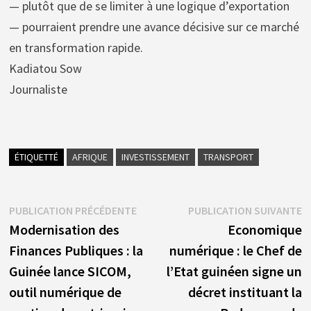
— plutôt que de se limiter à une logique d’exportation
— pourraient prendre une avance décisive sur ce marché
en transformation rapide.
Kadiatou Sow
Journaliste
ÉTIQUETTÉ
AFRIQUE
INVESTISSEMENT
TRANSPORT
Navigation
Publication
P
PUBLICATION PRÉCÉDENTE
PUBLICATION SUIVANTE
précédente :
s
Modernisation des
Economique
de
Finances Publiques : la
numérique : le Chef de
l’article
Guinée lance SICOM,
l’Etat guinéen signe un
outil numérique de
décret instituant la