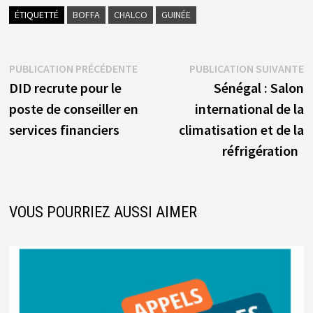
ÉTIQUETTÉ
BOFFA
CHALCO
GUINÉE
Navigation
Publication
P
PUBLICATION PRÉCÉDENTE
PUBLICATION SUIVANTE
précédente :
s
DID recrute pour le
Sénégal : Salon
de
poste de conseiller en
international de la
l’article
services financiers
climatisation et de la
réfrigération
VOUS POURRIEZ AUSSI AIMER