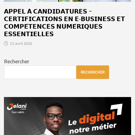
𝗔𝗣𝗣𝗘𝗟 𝗔̀ 𝗖𝗔𝗡𝗗𝗜𝗗𝗔𝗧𝗨𝗥𝗘𝗦 –
𝗖𝗘𝗥𝗧𝗜𝗙𝗜𝗖𝗔𝗧𝗜𝗢𝗡𝗦 𝗘𝗡 𝗘-𝗕𝗨𝗦𝗜𝗡𝗘𝗦𝗦 𝗘𝗧
𝗖𝗢𝗠𝗣𝗘́𝗧𝗘𝗡𝗖𝗘𝗦 𝗡𝗨𝗠𝗘́𝗥𝗜𝗤𝗨𝗘𝗦
𝗘𝗦𝗦𝗘𝗡𝗧𝗜𝗘𝗟𝗟𝗘𝗦
13 avril 2026
Rechercher
RECHERCHER