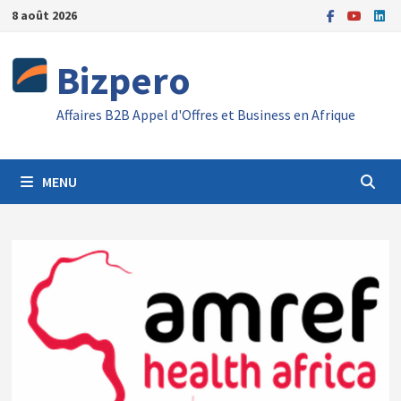
Passer
8 août 2026
au
contenu
Bizpero
Affaires B2B Appel d'Offres et Business en Afrique
MENU