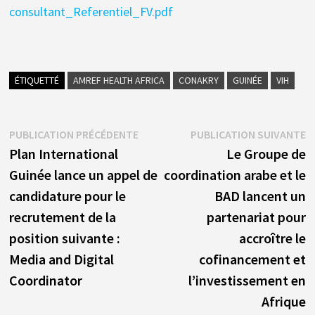
consultant_Referentiel_FV.pdf
ÉTIQUETTÉ
AMREF HEALTH AFRICA
CONAKRY
GUINÉE
VIH
Navigation
Publication
P
PUBLICATION PRÉCÉDENTE
PUBLICATION SUIVANTE
précédente :
s
Plan International
Le Groupe de
de
Guinée lance un appel de
coordination arabe et le
l’article
candidature pour le
BAD lancent un
recrutement de la
partenariat pour
position suivante :
accroître le
Media and Digital
cofinancement et
Coordinator
l’investissement en
Afrique