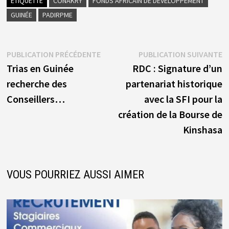
ÉTIQUETTÉ
CONAKRY
FONDS AFRICAIN DE DÉVELOPPEMENT
GUINÉE
PADIRPME
Navigation
Publication
P
PUBLICATION PRÉCÉDENTE
PUBLICATION SUIVANTE
précédente :
s
Trias en Guinée
RDC : Signature d’un
de
recherche des
partenariat historique
l’article
Conseillers…
avec la SFI pour la
création de la Bourse de
Kinshasa
VOUS POURRIEZ AUSSI AIMER