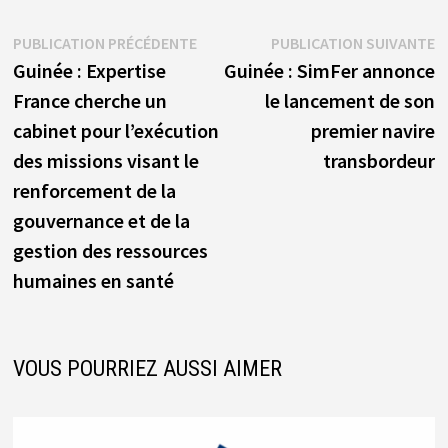
Navigation
Publication
P
PUBLICATION PRÉCÉDENTE
PUBLICATION SUIVANTE
précédente :
s
Guinée : Expertise
Guinée : SimFer annonce
de
France cherche un
le lancement de son
l’article
cabinet pour l’exécution
premier navire
des missions visant le
transbordeur
renforcement de la
gouvernance et de la
gestion des ressources
humaines en santé
VOUS POURRIEZ AUSSI AIMER