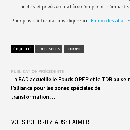
publics et privés en matière d’emploi et d’impact s
Pour plus d’informations cliquez ici :
Forum des affaire
ÉTIQUETTÉ
ADDIS-ABEBA
ETHIOPIE
Navigation
Publication
PUBLICATION PRÉCÉDENTE
précédente :
La BAD accueille le Fonds OPEP et le TDB au sei
de
l’alliance pour les zones spéciales de
l’article
transformation…
VOUS POURRIEZ AUSSI AIMER