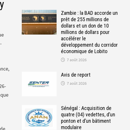
y
Zambie : la BAD accorde un
prêt de 255 millions de
dollars et un don de 10
millions de dollars pour
ue
accélérer le
-
développement du corridor
économique de Lobito
7 août 2026
ance,
Avis de report
7 août 2026
26-
ique
Sénégal : Acquisition de
quatre (04) vedettes, d’un
ponton et d’un bâtiment
modulaire
 de