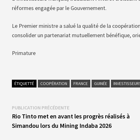
réformes engagée par le Gouvernement.
Le Premier ministre a salué la qualité de la coopérati
consolider un partenariat mutuellement bénéfique, orie
Primature
ÉTIQUETTÉ
COOPÉRATION
FRANCE
GUINÉE
INVESTISSEUR
Navigation
Publication
PUBLICATION PRÉCÉDENTE
précédente :
Rio Tinto met en avant les progrès réalisés à
de
Simandou lors du Mining Indaba 2026
l’article