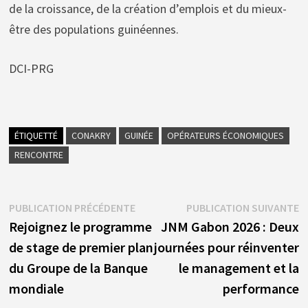
de la croissance, de la création d’emplois et du mieux-
être des populations guinéennes.
DCI-PRG
ÉTIQUETTÉ
CONAKRY
GUINÉE
OPÉRATEURS ÉCONOMIQUES
RENCONTRE
Navigation
Publication
P
PUBLICATION PRÉCÉDENTE
PUBLICATION SUIVANTE
précédente :
s
Rejoignez le programme
JNM Gabon 2026 : Deux
de
de stage de premier plan
journées pour réinventer
l’article
du Groupe de la Banque
le management et la
mondiale
performance