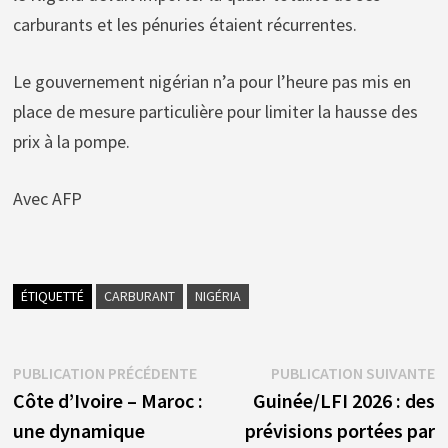
carburants et les pénuries étaient récurrentes.
Le gouvernement nigérian n’a pour l’heure pas mis en
place de mesure particulière pour limiter la hausse des
prix à la pompe.
Avec AFP
ÉTIQUETTÉ
CARBURANT
NIGÉRIA
Navigation
Publication
P
PUBLICATION PRÉCÉDENTE
PUBLICATION SUIVANTE
précédente :
s
Côte d’Ivoire – Maroc :
Guinée/LFI 2026 : des
de
une dynamique
prévisions portées par