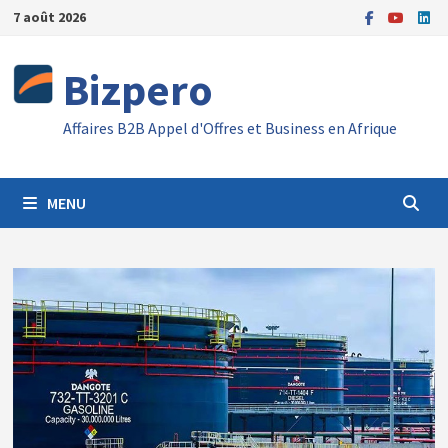
Passer
7 août 2026
au
contenu
Bizpero
Affaires B2B Appel d'Offres et Business en Afrique
MENU