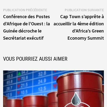
Navigation
Publication
P
PUBLICATION PRÉCÉDENTE
PUBLICATION SUIVANTE
précédente :
s
Conférence des Postes
Cap Town s’apprête à
de
d’Afrique de l’Ouest : la
accueillir la 4ème édition
l’article
Guinée décroche le
d’Africa’s Green
Secrétariat exécutif
Economy Summit
VOUS POURRIEZ AUSSI AIMER