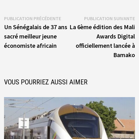
Navigation
Publication
P
PUBLICATION PRÉCÉDENTE
PUBLICATION SUIVANTE
précédente :
s
Un Sénégalais de 37 ans
La 6ème édition des Mali
de
sacré meilleur jeune
Awards Digital
l’article
économiste africain
officiellement lancée à
Bamako
VOUS POURRIEZ AUSSI AIMER