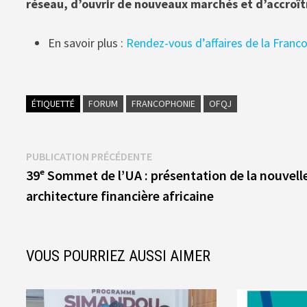
réseau, d’ouvrir de nouveaux marchés et d’accroîtr
En savoir plus :
Rendez-vous d’affaires de la Fran
ÉTIQUETTÉ
FORUM
FRANCOPHONIE
OFQJ
Navigation
Publication
PUBLICATION PRÉCÉDENTE
précédente :
39ᵉ Sommet de l’UA : présentation de la nouvell
de
architecture financière africaine
l’article
VOUS POURRIEZ AUSSI AIMER