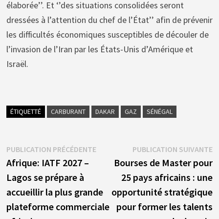
élaborée’’. Et ‘’des situations consolidées seront
dressées à l’attention du chef de l’État’’ afin de prévenir
les difficultés économiques susceptibles de découler de
l’invasion de l’Iran par les États-Unis d’Amérique et
Israël.
ÉTIQUETTÉ
CARBURANT
DAKAR
GAZ
SÉNÉGAL
Navigation
Publication
P
PUBLICATION PRÉCÉDENTE
PUBLICATION SUIVANTE
précédente :
s
Afrique: IATF 2027 –
Bourses de Master pour
de
Lagos se prépare à
25 pays africains : une
l’article
accueillir la plus grande
opportunité stratégique
plateforme commerciale
pour former les talents