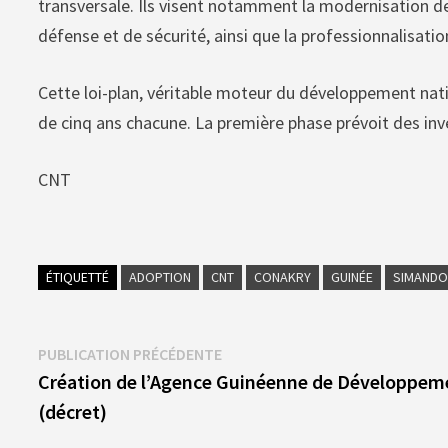
transversale. Ils visent notamment la modernisation de 
défense et de sécurité, ainsi que la professionnalisatio
Cette loi-plan, véritable moteur du développement nat
de cinq ans chacune. La première phase prévoit des inv
CNT
ÉTIQUETTÉ
ADOPTION
CNT
CONAKRY
GUINÉE
SIMAND
Navigation
Publication
PUBLICATION PRÉCÉDENTE
précédente :
Création de l’Agence Guinéenne de Développem
de
(décret)
l’article