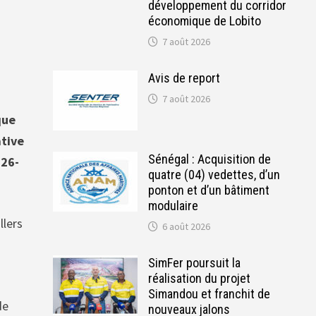
développement du corridor
économique de Lobito
7 août 2026
Avis de report
7 août 2026
que
ative
Sénégal : Acquisition de
026-
quatre (04) vedettes, d’un
ponton et d’un bâtiment
modulaire
llers
6 août 2026
SimFer poursuit la
réalisation du projet
Simandou et franchit de
de
nouveaux jalons