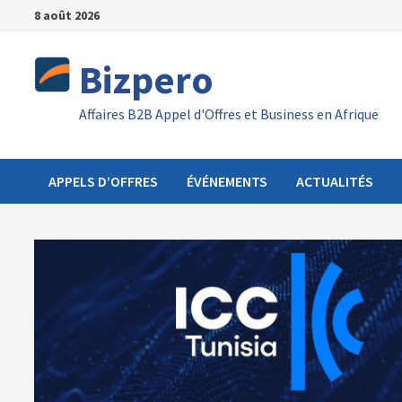
Passer
8 août 2026
au
contenu
Bizpero
Affaires B2B Appel d'Offres et Business en Afrique
APPELS D’OFFRES
ÉVÉNEMENTS
ACTUALITÉS