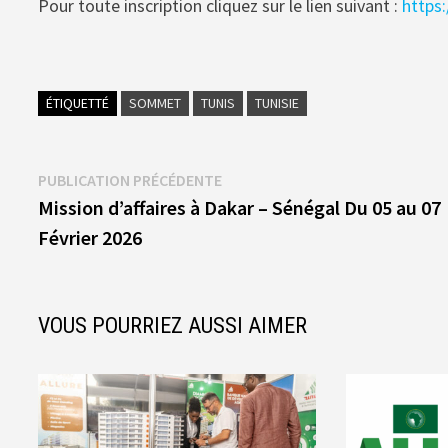
Pour toute inscription cliquez sur le lien suivant :
https:
ÉTIQUETTÉ
SOMMET
TUNIS
TUNISIE
Navigation
Publication
PUBLICATION PRÉCÉDENTE
précédente :
Mission d’affaires à Dakar – Sénégal Du 05 au 07
de
Février 2026
l’article
VOUS POURRIEZ AUSSI AIMER