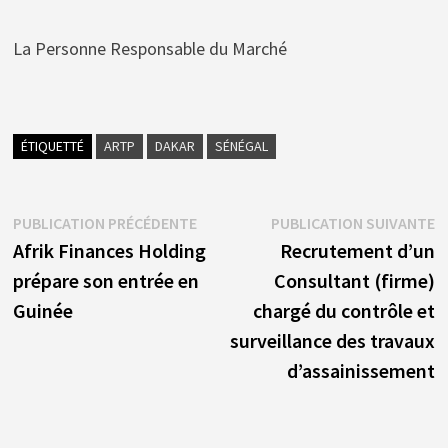
La Personne Responsable du Marché
ÉTIQUETTÉ
ARTP
DAKAR
SÉNÉGAL
Navigation
Publication
P
PUBLICATION PRÉCÉDENTE
PUBLICATION SUIVANTE
précédente :
s
Afrik Finances Holding
Recrutement d’un
de
prépare son entrée en
Consultant (firme)
l’article
Guinée
chargé du contrôle et
surveillance des travaux
d’assainissement