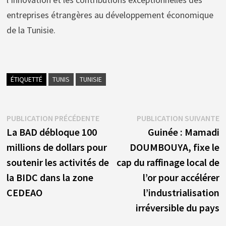
entreprises étrangères au développement économique
de la Tunisie.
ÉTIQUETTÉ
TUNIS
TUNISIE
Navigation
Publication
P
PUBLICATION PRÉCÉDENTE
PUBLICATION SUIVANTE
précédente :
s
La BAD débloque 100
Guinée : Mamadi
de
millions de dollars pour
DOUMBOUYA, fixe le
l’article
soutenir les activités de
cap du raffinage local de
la BIDC dans la zone
l’or pour accélérer
CEDEAO
l’industrialisation
irréversible du pays