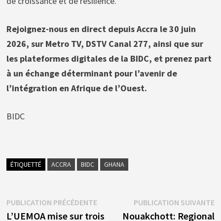
de croissance et de résilience.
Rejoignez-nous en direct depuis Accra le 30 juin
2026, sur Metro TV, DSTV Canal 277, ainsi que sur
les plateformes digitales de la BIDC, et prenez part
à un échange déterminant pour l’avenir de
l’intégration en Afrique de l’Ouest.
BIDC
ÉTIQUETTÉ
ACCRA
BIDC
GHANA
Navigation
Publication
P
PUBLICATION PRÉCÉDENTE
PUBLICATION SUIVANTE
précédente :
s
L’UEMOA mise sur trois
Nouakchott: Regional