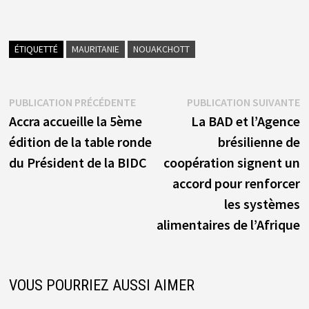
ÉTIQUETTÉ
MAURITANIE
NOUAKCHOTT
Navigation
Publication
P
PUBLICATION PRÉCÉDENTE
PUBLICATION SUIVANTE
précédente :
s
Accra accueille la 5ème
La BAD et l’Agence
de
édition de la table ronde
brésilienne de
l’article
du Président de la BIDC
coopération signent un
accord pour renforcer
les systèmes
alimentaires de l’Afrique
VOUS POURRIEZ AUSSI AIMER