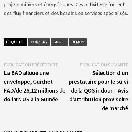
projets miniers et énergétiques. Ces activités génèrent
des flux financiers et des besoins en services spécialisés.
ÉTIQUETTÉ
CONAKRY
GUINÉE
UEMOA
Navigation
Publication
P
PUBLICATION PRÉCÉDENTE
PUBLICATION SUIVANTE
précédente :
s
La BAD alloue une
Sélection d’un
de
enveloppe, Guichet
prestataire pour le suivi
l’article
FAD/de 26,12 millions de
de la QOS indoor – Avis
dollars US à la Guinée
d’attribution provisoire
de marché