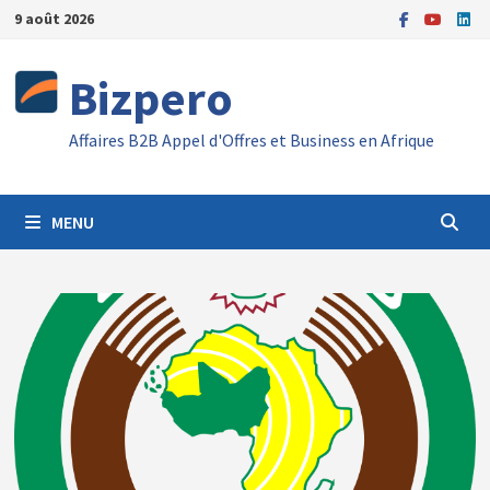
Passer
9 août 2026
au
contenu
Bizpero
Affaires B2B Appel d'Offres et Business en Afrique
MENU