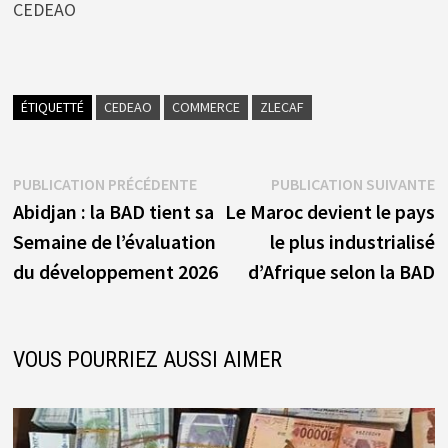
CEDEAO
ÉTIQUETTÉ
CEDEAO
COMMERCE
ZLECAF
Navigation
Publication
P
PUBLICATION PRÉCÉDENTE
PUBLICATION SUIVANTE
précédente :
s
Abidjan : la BAD tient sa
Le Maroc devient le pays
de
Semaine de l’évaluation
le plus industrialisé
l’article
du développement 2026
d’Afrique selon la BAD
VOUS POURRIEZ AUSSI AIMER