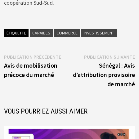
coopération Sud-Sud.
ÉTIQUETTÉ
CARAÏBES
COMMERCE
INVESTISSEMENT
Navigation
Publication
P
PUBLICATION PRÉCÉDENTE
PUBLICATION SUIVANTE
précédente :
s
Avis de mobilisation
Sénégal : Avis
de
précoce du marché
d’attribution provisoire
l’article
de marché
VOUS POURRIEZ AUSSI AIMER