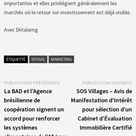
importantes et elles privilégient généralement les
marchés où le retour sur investissement est déjà visible.
Avec Diitalamg
ÉTIQUETTÉ
DITIGAL
MARKETING
Navigation
Publication
P
PUBLICATION PRÉCÉDENTE
PUBLICATION SUIVANTE
précédente :
s
La BAD et l’Agence
SOS Villages – Avis de
de
brésilienne de
Manifestation d’Intérêt
l’article
coopération signent un
pour sélection d’un
accord pour renforcer
Cabinet d’Évaluation
les systèmes
Immobilière Certifié