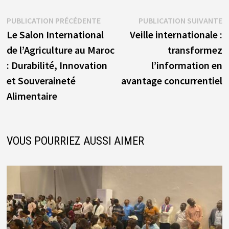
Navigation
Publication
P
PUBLICATION PRÉCÉDENTE
PUBLICATION SUIVANTE
précédente :
s
Le Salon International
Veille internationale :
de
de l’Agriculture au Maroc
transformez
l’article
: Durabilité, Innovation
l’information en
et Souveraineté
avantage concurrentiel
Alimentaire
VOUS POURRIEZ AUSSI AIMER